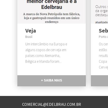
Veja
Seb
Brasil
Porto 
Um intercâmbio na Europa e
Os cer
alguns copos de cerveja em
estão
países como Alemanha,
resul
Bélgica e Irlanda foram...
Copa 
Cervej
+ SAIBA MAIS
COMERCIAL@EDELBRAU.COM.BR