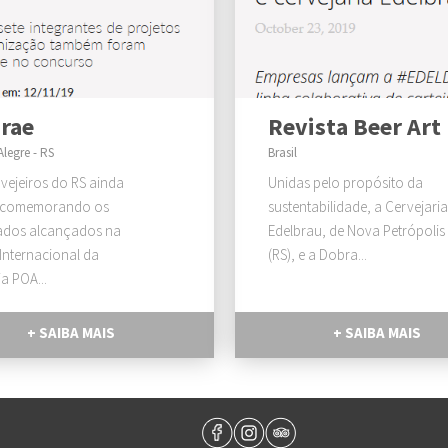
rae
Revista Beer Art
Alegre - RS
Brasil
vejeiros do RS ainda
Unidas pelo propósito da
 comemorando os
sustentabilidade, a Cervejaria
tados alcançados na
Edelbrau, de Nova Petrópolis
Internacional da
(RS), e a Dobra...
a POA...
+ SAIBA MAIS
+ SAIBA MAIS