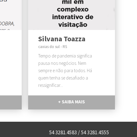
Silvana Toazza
caxias do sul - RS
Tempo de pandemia significa
pausa nos negócios. Nem
sempre e não para todos. Há
quem tenha se desafiado a
ressignificar...
+ SAIBA MAIS
54 3281.4583 / 54 3281.4555