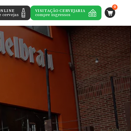
0
ONLINE
VISITAÇÃO CERVEJARIA
 cervejas
compre ingressos