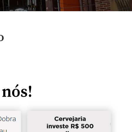
o
 nós!